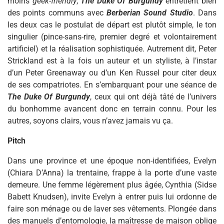
moins
geek-friendly
,
The Duke Of Burgundy
entretient bien
des points communs avec
Berberian Sound Studio
. Dans
les deux cas le postulat de départ est plutôt simple, le ton
singulier (pince-sans-rire, premier degré et volontairement
artificiel) et la réalisation sophistiquée. Autrement dit, Peter
Strickland est à la fois un auteur et un styliste, à l’instar
d’un Peter Greenaway ou d’un Ken Russel pour citer deux
de ses compatriotes. En s’embarquant pour une séance de
The Duke Of Burgundy
, ceux qui ont déjà tâté de l’univers
du bonhomme avancent donc en terrain connu. Pour les
autres, soyons clairs, vous n’avez jamais vu ça.
Pitch
Dans une province et une époque non-identifiées, Evelyn
(Chiara D’Anna) la trentaine, frappe à la porte d’une vaste
demeure. Une femme légèrement plus âgée, Cynthia (Sidse
Babett Knudsen), invite Evelyn à entrer puis lui ordonne de
faire son ménage ou de laver ses vêtements. Plongée dans
des manuels d’entomologie, la maîtresse de maison oblige