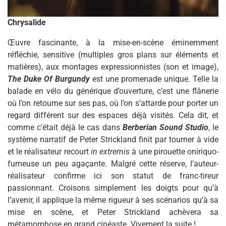
Chrysalide
Œuvre fascinante, à la mise-en-scène éminemment
réfléchie, sensitive (multiples gros plans sur éléments et
matières), aux montages expressionnistes (son et image),
The Duke Of Burgundy
est une promenade unique. Telle la
balade en vélo du générique d’ouverture, c’est une flânerie
où l’on retourne sur ses pas, où l’on s’attarde pour porter un
regard différent sur des espaces déjà visités. Cela dit, et
comme c’était déjà le cas dans
Berberian Sound Studio
, le
système narratif de Peter Strickland finit par tourner à vide
et le réalisateur recourt
in extremis
à une pirouette oniriquo-
fumeuse un peu agaçante. Malgré cette réserve, l’auteur-
réalisateur confirme ici son statut de franc-tireur
passionnant. Croisons simplement les doigts pour qu’à
l’avenir, il applique la même rigueur à ses scénarios qu’à sa
mise en scène, et Peter Strickland achèvera sa
métamorphose en grand cinéaste. Vivement la suite !